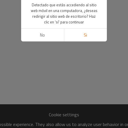
Detectado que estás accediendo al sitio
web móvil en una computadora, ¿deseas
redirigir al sitio web de escritorio? Haz
clic en 'sí' para continuar
No
Si
Cookie settings
sible experience. They also allow us to analyze user behavior in 