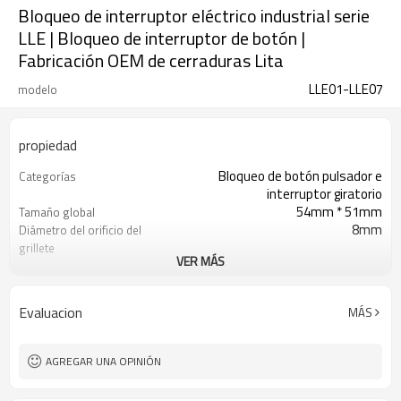
Bloqueo de interruptor eléctrico industrial serie
LLE | Bloqueo de interruptor de botón |
Fabricación OEM de cerraduras Lita
LLE01-LLE07
modelo
propiedad
Bloqueo de botón pulsador e
Categorías
interruptor giratorio
54mm * 51mm
Tamaño global
8mm
Diámetro del orificio del
grillete
VER MÁS
Aprox.13g
Peso
Entrega Express, Transporte
Tipo de envío
Aéreo/Marítimo
Evaluacion
MÁS
T/T, Western Union, Paypal, carta de
Condiciones de pago
crédito
AGREGAR UNA OPINIÓN