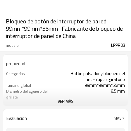
Bloqueo de botón de interruptor de pared
99mm*99mm*55mm | Fabricante de bloqueo de
interruptor de panel de China
LPPR03
modelo
propiedad
Botón pulsador y bloqueo del
Categorías
interruptor giratorio
99mm*99mm*55mm
Tamaño global
8,5 mm
Diámetro del agujero del
grillete
VER MÁS
Aproximadamente 170 g
Peso
Entrega Express, Transporte
Tipo de envío
Aéreo/Marítimo
Evaluacion
MÁS
T/T, Western Union, Paypal, L/C
Condiciones de pago