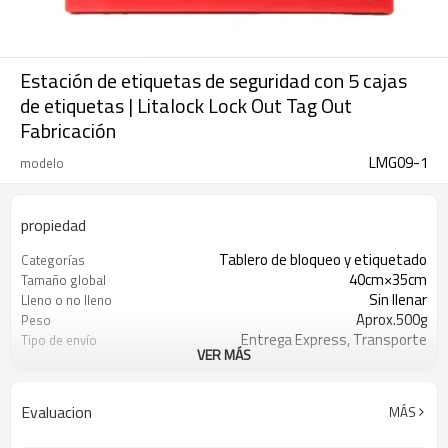
Estación de etiquetas de seguridad con 5 cajas
de etiquetas | Litalock Lock Out Tag Out
Fabricación
LMG09-1
modelo
propiedad
Tablero de bloqueo y etiquetado
Categorías
40cm×35cm
Tamaño global
Sin llenar
Lleno o no lleno
Aprox.500g
Peso
Entrega Express, Transporte
Tipo de envío
VER MÁS
Aéreo/Marítimo
T/T, Western Union, Paypal, carta de
Condiciones de pago
crédito
Evaluacion
MÁS