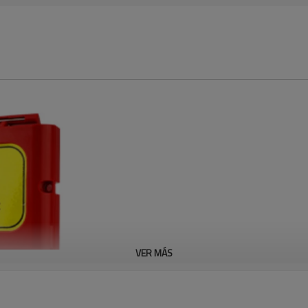
VER MÁS
N.° de modelo:
LMSDS
-Ideal para guardar hojas de d
manuales de equipos.