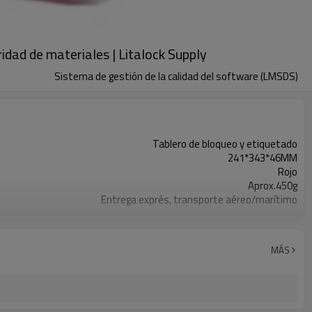
ad de materiales | Litalock Supply
Sistema de gestión de la calidad del software (LMSDS)
Tablero de bloqueo y etiquetado
241*343*46MM
Rojo
Aprox.450g
Entrega exprés, transporte aéreo/marítimo
Transferencia bancaria, Western Union, Paypal, Carta de crédito
MÁS