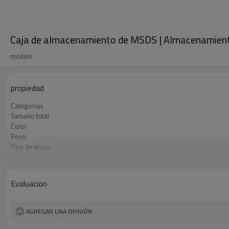
Caja de almacenamiento de MSDS | Almacenamiento 
modelo
propiedad
Categorías
Tamaño total
Color
Peso
Tipo de envío
Condiciones de pago
Evaluacion
AGREGAR UNA OPINIÓN