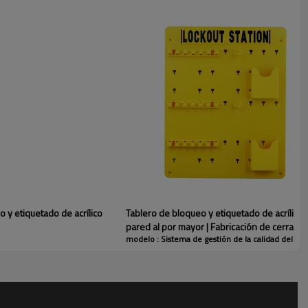
ficie en la ubicación elegida.
 y etiquetado de acrílico
Tablero de bloqueo y etiquetado de acrílico
pared al por mayor | Fabricación de cerradur
modelo : Sistema de gestión de la calidad del so