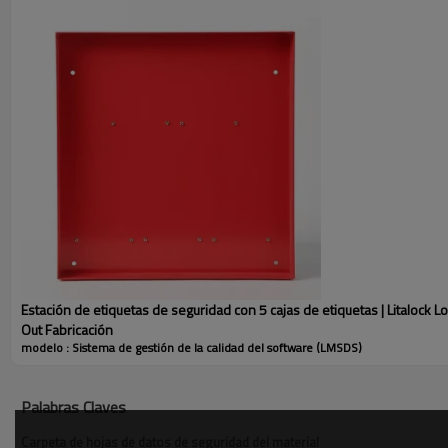
Estación de etiquetas de seguridad con 5 cajas de etiquetas | Litalock L
Out Fabricación
modelo : Sistema de gestión de la calidad del software (LMSDS)
PARÁMETRO
Palabras Claves
N.º de modelo
Sistema de gestión de la calidad del
software (LMSDS)
Carpeta de hojas de datos de seguridad del material