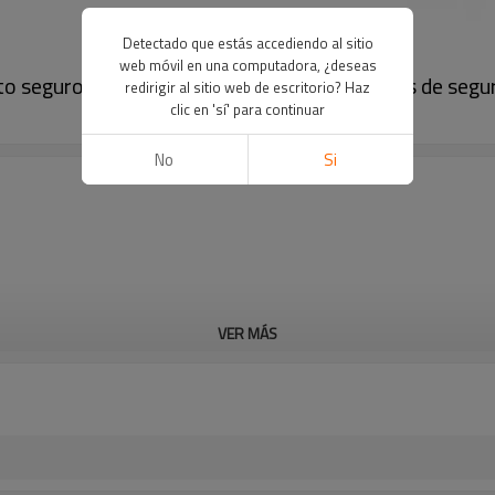
Detectado que estás accediendo al sitio
web móvil en una computadora, ¿deseas
seguro de documentos para hojas de datos de segurid
redirigir al sitio web de escritorio? Haz
clic en 'sí' para continuar
No
Si
VER MÁS