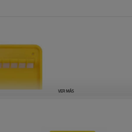
VER MÁS
Número de modelo:
LM
Tablero de bloqueo de 16 cerr
-Viene con agujeros preperfor