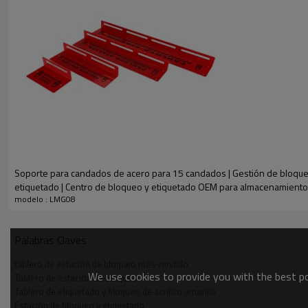
Soporte para candados de acero para 15 candados | Gestión de bloque
PARÁMETRO
etiquetado | Centro de bloqueo y etiquetado OEM para almacenamient
modelo : LMG08
N º de Modelo.
LMG08
Palabras Claves
Material
Plástico PC y ABS
tablero de estación de bloqueo más vendido
We use cookies to provide you with the best pos
Peso
Aprox.500g
Tablero de estación de bloqueo
Tablero de etiquetado y bloqueo de acrílico amarillo
Color
Amarillo y negro
Estación de bloqueo y etiquetado