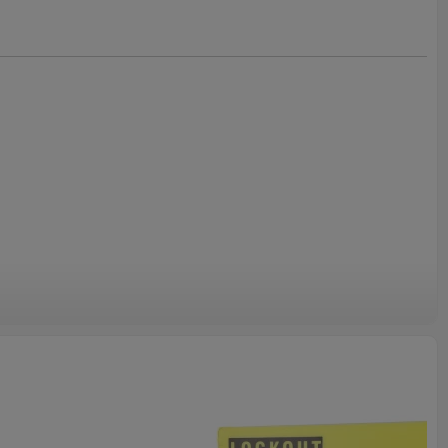
G08
aduras | Estación de bloqueo
ados para un fácil montaje en la pared.