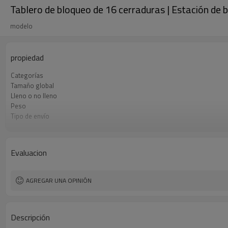
Tablero de bloqueo de 16 cerraduras | Estación de 
modelo
propiedad
Categorías
Tamaño global
Lleno o no lleno
Peso
Tipo de envío
Condiciones de pago
Evaluacion
AGREGAR UNA OPINIÓN
Descripción