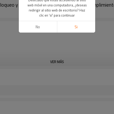
Detectado que estás accediendo al sitio
bloqueo y etiquetado de acrílico amarillo | Cumplimien
web móvil en una computadora, ¿deseas
redirigir al sitio web de escritorio? Haz
clic en 'sí' para continuar
No
Si
VER MÁS