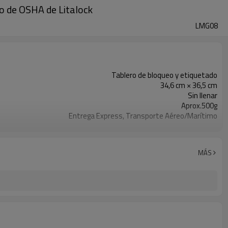
to de OSHA de Litalock
LMG08
Tablero de bloqueo y etiquetado
34,6 cm × 36,5 cm
Sin llenar
Aprox.500g
Entrega Express, Transporte Aéreo/Marítimo
T/T, Western Union, Paypal, carta de crédito
MÁS