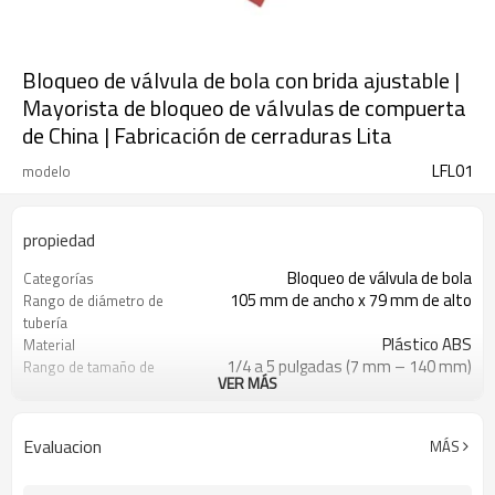
Bloqueo de válvula de bola con brida ajustable |
Mayorista de bloqueo de válvulas de compuerta
de China | Fabricación de cerraduras Lita
LFL01
modelo
propiedad
Bloqueo de válvula de bola
Categorías
105 mm de ancho x 79 mm de alto
Rango de diámetro de
tubería
Plástico ABS
Material
1/4 a 5 pulgadas (7 mm – 140 mm)
Rango de tamaño de
VER MÁS
válvula
8mm
Diámetro máximo del
grillete
Evaluacion
MÁS
Entrega Express, Transporte
Tipo de envío
Aéreo/Marítimo