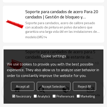
Soporte para candados de acero Para 20
candados | Gestión de bloqueo y
etiquetado | Proveedor de rack de
Soporte para candados, acero de calibre pesado
candado de etiquetado de bloqueo de
con acabado de pintura en polvo duradero que
garantiza una larga vida útil en las instalaciones de
China
fabricación.
modelo:LMG14
Soporte para candados de acero para 5
Cookie settings
candados | Fabricante de estante de
candado de acero montado en la pared de
El estante para candados de servicio pesado de 10
We use cookies to provide you with the best possible
China
candados está hecho de material de acero al
experience. They also allow us to analyze user behavior in
carbono.
order to constantly improve the website for you.
modelo:LMG11
Accept all
Accept Selection
Reject All
Inicio
búsqueda
categoría
Enviar consulta
Necessary
Analytics
Preferences
Marketing