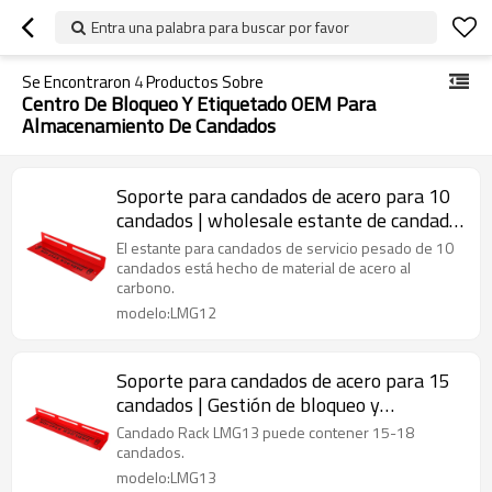
Entra una palabra para buscar por favor
Se Encontraron
4
Productos Sobre
Centro De Bloqueo Y Etiquetado OEM Para
Almacenamiento De Candados
Soporte para candados de acero para 10
candados | wholesale estante de candado
de acero montado en la pared
El estante para candados de servicio pesado de 10
candados está hecho de material de acero al
carbono.
modelo:LMG12
Soporte para candados de acero para 15
candados | Gestión de bloqueo y
etiquetado | Centro de bloqueo y
Candado Rack LMG13 puede contener 15-18
etiquetado OEM para almacenamiento de
candados.
candados
modelo:LMG13