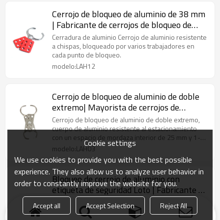
Cerrojo de bloqueo de aluminio de 38 mm
| Fabricante de cerrojos de bloqueo de
seguridad | Fabricación de bloqueo Lita
Cerradura de aluminio Cerrojo de aluminio resistente
a chispas, bloqueado por varios trabajadores en
cada punto de bloqueo.
modelo:LAH12
Cerrojo de bloqueo de aluminio de doble
extremo| Mayorista de cerrojos de
bloqueo de usos múltiples de
Cerrojo de bloqueo de aluminio de doble extremo,
China|Fabricación de bloqueo de Lita
cuerpo de aluminio resistente al estacionamiento
con un espacio de mordaza interior de 25 mm y 1-
Cookie settings
1/2 pulg. (38 mm) de diámetro.
modelo:LAH03
We use cookies to provide you with the best possible
experience. They also allow us to analyze user behavior in
Bloqueo de cerrojo de aluminio con
order to constantly improve the website for you.
etiqueta de seguridad Loto | Fabricante de
cerrojos de bloqueo de seguridad de China
Cerrojo de bloqueo de aluminio etiquetado con
Accept all
Accept Selection
Reject All
identificación de etiquetado para varios
trabajadores.