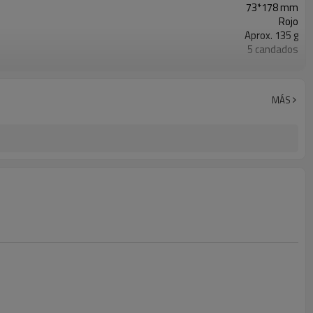
73*178 mm
Rojo
Aprox. 135 g
5 candados
Entrega urgente, transporte aéreo/marítimo
Transferencia bancaria, Western Union, PayPal, carta de crédito
MÁS