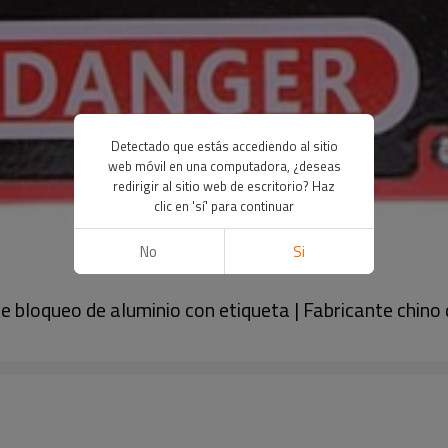
Detectado que estás accediendo al sitio
web móvil en una computadora, ¿deseas
redirigir al sitio web de escritorio? Haz
clic en 'sí' para continuar
No
Si
de bloqueo de aluminio con etiqueta | Fabricante chino 