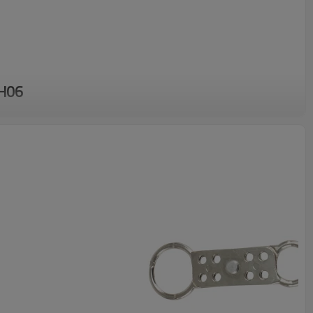
H06
ajuste a presión para múltiples candados
con una aleación de aluminio oxidado de gran resistencia.
ierre juntos.
iquetas con bolígrafo.