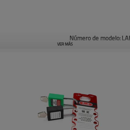
Número de modelo:
LA
VER MÁS
Cerrojo de bloqueo grupal de 
Los cierres están fabricados 
La combinación de etiqueta y c
Se puede escribir sobre las et