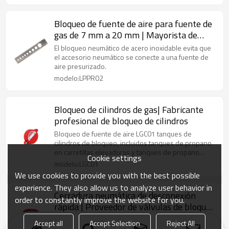
Bloqueo de fuente de aire para fuente de
gas de 7 mm a 20 mm | Mayorista de
dispositivos de bloqueo neumático de
El bloqueo neumático de acero inoxidable evita que
China| Fabricación de cerraduras Lita
el accesorio neumático se conecte a una fuente de
aire presurizado.
modelo:LPPR02
Bloqueo de cilindros de gas| Fabricante
profesional de bloqueo de cilindros
Bloqueo de fuente de aire LGC01 tanques de
cilindros de bloqueo, incluidos tanques de propano
en carretillas elevadoras y tanques de propano
Cookie settings
independientes.
modelo:LGC01
We use cookies to provide you with the best possible
experience. They also allow us to analyze user behavior in
Cerradura neumática de desconexión
order to constantly improve the website for you.
rápida | Proveedor de válvulas de bloqueo
de seguridad neumáticas
Bloqueo de desconexión rápida sin necesidad de
Accept all
Accept Selection
Reject All
instalar un valor de enclavamiento directo, se puede