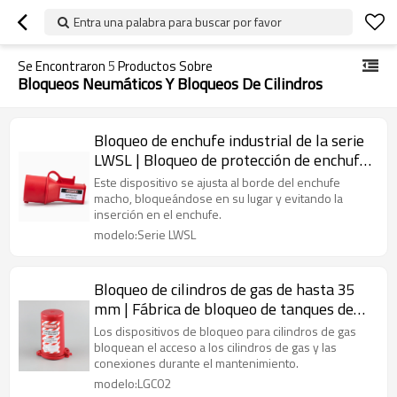
Entra una palabra para buscar por favor
Se Encontraron
5
Productos Sobre
Bloqueos Neumáticos Y Bloqueos De Cilindros
Bloqueo de enchufe industrial de la serie
LWSL | Bloqueo de protección de enchufe
de canal | Fabricación OEM de Lita Lock
Este dispositivo se ajusta al borde del enchufe
macho, bloqueándose en su lugar y evitando la
inserción en el enchufe.
modelo:Serie LWSL
Bloqueo de cilindros de gas de hasta 35
mm | Fábrica de bloqueo de tanques de
cilindros | Fabricación de cerraduras Lita
Los dispositivos de bloqueo para cilindros de gas
bloquean el acceso a los cilindros de gas y las
conexiones durante el mantenimiento.
modelo:LGC02