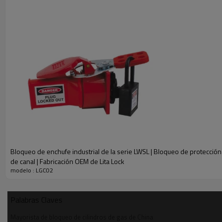
PARÁMETRO
N º de Modelo.
LGC02
Material
Plástico ABS
Bloqueo de enchufe industrial de la serie LWSL | Bloqueo de protecció
Peso
Aprox.117g
de canal | Fabricación OEM de Lita Lock
modelo : LGC02
Color
Rojo
Diámetro del agujero del grillete
8,5 mm
Palabras Claves
Tamaño global
167 mm * 94 mm
Mayorista de bloqueo de cilindros de gas de China