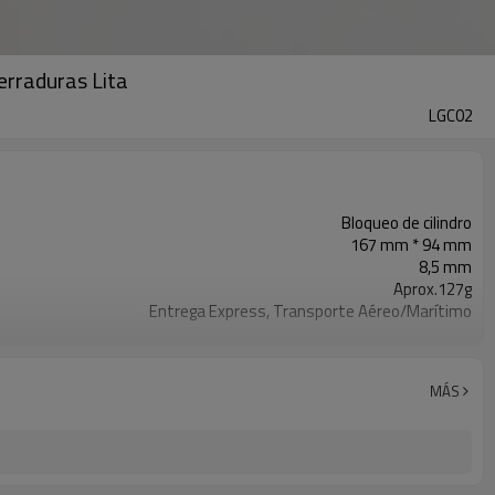
cerraduras Lita
LGC02
Bloqueo de cilindro
167 mm * 94 mm
8,5 mm
Aprox.127g
Entrega Express, Transporte Aéreo/Marítimo
T/T, Western Union, Paypal, L/C
MÁS