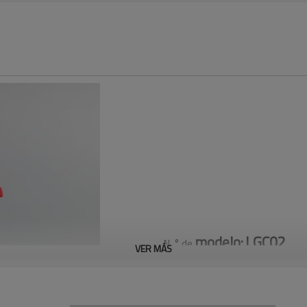
modelo:
LGC02
N. ° de
VER MÁS
Bloqueo de cilindros de gas 