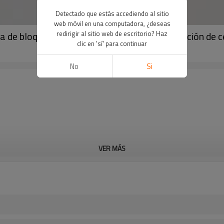
Detectado que estás accediendo al sitio
web móvil en una computadora, ¿deseas
a de bloqueo de tanques de cilindros | Fabricación de 
redirigir al sitio web de escritorio? Haz
clic en 'sí' para continuar
No
Si
VER MÁS