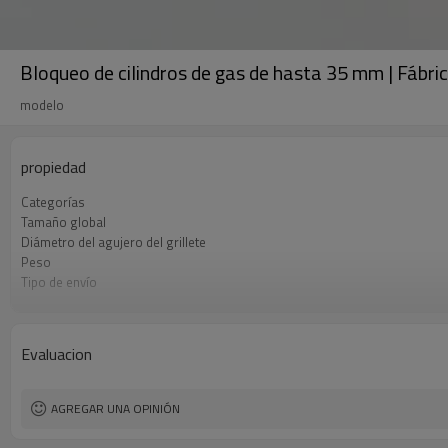
Bloqueo de cilindros de gas de hasta 35 mm | Fábric
modelo
propiedad
Categorías
Tamaño global
Diámetro del agujero del grillete
Peso
Tipo de envío
Condiciones de pago
Evaluacion
AGREGAR UNA OPINIÓN