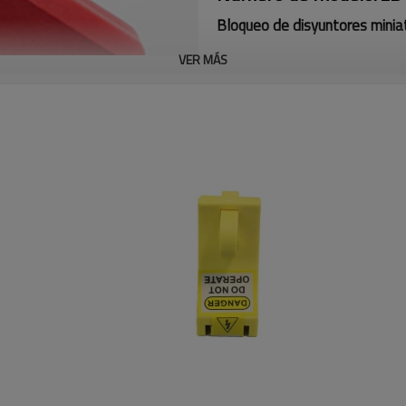
Bloqueo de disyuntores minia
VER MÁS
(1) Fabricado con plástico de 
(2) Bloquear diferentes tipos
Con maneta fija, fijación man
unipolares o multipolares.