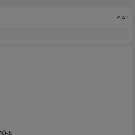
Transferencia bancaria, Western Union, PayPal, carta de crédito
MÁS
10-4