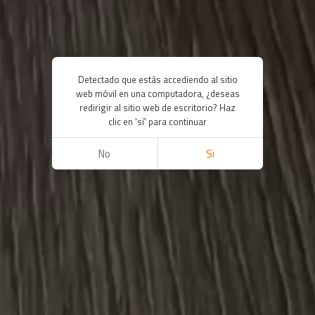
Detectado que estás accediendo al sitio
web móvil en una computadora, ¿deseas
redirigir al sitio web de escritorio? Haz
clic en 'sí' para continuar
No
Si