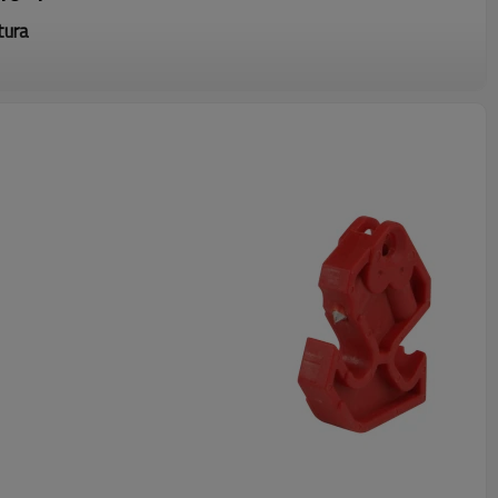
tura
ingeniería reforzado con nailon PA.
 de interruptores automáticos.
ual, adecuada para el bloqueo de disyuntores miniatura