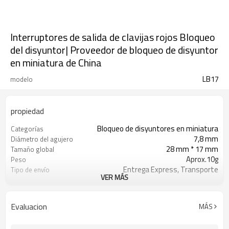
Interruptores de salida de clavijas rojos Bloqueo
del disyuntor| Proveedor de bloqueo de disyuntor
en miniatura de China
LB17
modelo
propiedad
Bloqueo de disyuntores en miniatura
Categorías
7,8 mm
Diámetro del agujero
28 mm * 17 mm
Tamaño global
Aprox.10g
Peso
Entrega Express, Transporte
Tipo de envío
VER MÁS
Aéreo/Marítimo
T/T, Western Union, Paypal, L/C
Condiciones de pago
Evaluacion
MÁS