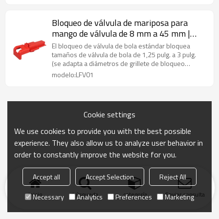
Bloqueo de válvula de mariposa para
mango de válvula de 8 mm a 45 mm |
Proveedor profesional de bloqueo de
El bloqueo de válvula de bola estándar bloquea
válvulas de mariposa
tamaños de válvula de bola de 1,25 pulg. a 3 pulg.
(se adapta a diámetros de grillete de bloqueo
estándar de 9/32 pulg.
modelo:LFV01
Cookie settings
We use cookies to provide you with the best possible
experience. They also allow us to analyze user behavior in
order to constantly improve the website for you.
Accept all
Accept Selection
Reject All
Inicio
búsqueda
categoría
Enviar consulta
Necessary
Analytics
Preferences
Marketing