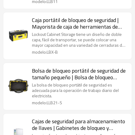
modelo:LLB11
Caja portátil de bloqueo de seguridad |
Mayorista de caja de herramientas de
bloqueo personal de China | Cajas de
Lockout Cabinet Storage tiene un diseño de doble
herramientas de bloqueo portátiles
capa, fácil de transportar, se puede colocar una
mayor capacidad en una variedad de cerraduras de
mantenimiento.
modelo:LBX-B
Bolsa de bloqueo portátil de seguridad de
tamaño pequeño | Bolsa de bloqueo
impermeable portátil de color amarillo |
La bolsa de bloqueo portátil de seguridad es
Lita Lock OEM ODM Fabricación
adecuada para la operación de trabajo diario del
electricista.
modelo:LLB21-S
Cajas de seguridad para almacenamiento
de llaves | Gabinetes de bloqueo y
etiquetado de almacenamiento de