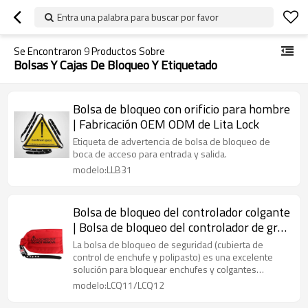
Entra una palabra para buscar por favor
Se Encontraron
9
Productos Sobre
Bolsas Y Cajas De Bloqueo Y Etiquetado
Bolsa de bloqueo con orificio para hombre
| Fabricación OEM ODM de Lita Lock
Etiqueta de advertencia de bolsa de bloqueo de
boca de acceso para entrada y salida.
modelo:LLB31
Bolsa de bloqueo del controlador colgante
| Bolsa de bloqueo del controlador de grúa
| Fabricación OEM ODM de Lita Lock
La bolsa de bloqueo de seguridad (cubierta de
control de enchufe y polipasto) es una excelente
solución para bloquear enchufes y colgantes
grandes.
modelo:LCQ11/LCQ12