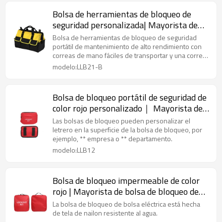
Bolsa de herramientas de bloqueo de
seguridad personalizada| Mayorista de
bolsa de bloqueo de seguridad de China |
Bolsa de herramientas de bloqueo de seguridad
Lita Lock OEM ODM Fabricación
portátil de mantenimiento de alto rendimiento con
correas de mano fáciles de transportar y una correa
para el hombro.
modelo:LLB21-B
Bolsa de bloqueo portátil de seguridad de
color rojo personalizado｜ Mayorista de
bolsa de bloqueo de seguridad de China |
Las bolsas de bloqueo pueden personalizar el
Lita Lock OEM ODM Fabricación
letrero en la superficie de la bolsa de bloqueo, por
ejemplo, ** empresa o ** departamento.
modelo:LLB12
Bolsa de bloqueo impermeable de color
rojo | Mayorista de bolsa de bloqueo de
seguridad de China | Lita Lock OEM ODM
La bolsa de bloqueo de bolsa eléctrica está hecha
Fabricación
de tela de nailon resistente al agua.