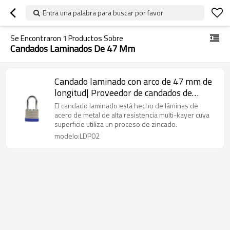
Entra una palabra para buscar por favor
Se Encontraron
1
Productos Sobre
Candados Laminados De 47 Mm
Candado laminado con arco de 47 mm de
longitud| Proveedor de candados de
seguridad de metal industrial de China |
El candado laminado está hecho de láminas de
Fabricación de cerraduras Lita
acero de metal de alta resistencia multi-kayer cuya
superficie utiliza un proceso de zincado.
modelo:LDP02