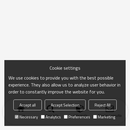
Cookie settings
We use cookies to provide you with the best possible
experience. They also allow us to analyze user behavior in
order to constantly improve the website for you.
Accept all
Accept Selection
Reject All
Inicio
búsqueda
categoría
Enviar consulta
Necessary
Analytics
Preferences
Marketing