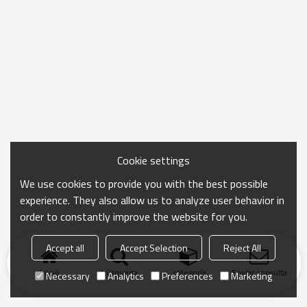
Cookie settings
We use cookies to provide you with the best possible
experience. They also allow us to analyze user behavior in
order to constantly improve the website for you.
Accept all
Accept Selection
Reject All
Inicio
búsqueda
categoría
Enviar consulta
Necessary
Analytics
Preferences
Marketing