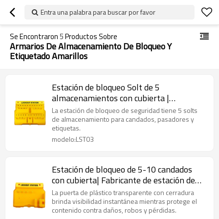
Entra una palabra para buscar por favor
Se Encontraron
5
Productos Sobre
Armarios De Almacenamiento De Bloqueo Y
Etiquetado Amarillos
Estación de bloqueo Solt de 5
almacenamientos con cubierta |
Proveedor de estación de bloqueo
La estación de bloqueo de seguridad tiene 5 solts
montada en la pared de China |
de almacenamiento para candados, pasadores y
etiquetas.
Fabricación OEM ODM de Lita
modelo:LST03
Estación de bloqueo de 5-10 candados
con cubierta| Fabricante de estación de
bloqueo de grupo de China | Fabricación
La puerta de plástico transparente con cerradura
OEM ODM de Lita
brinda visibilidad instantánea mientras protege el
contenido contra daños, robos y pérdidas.