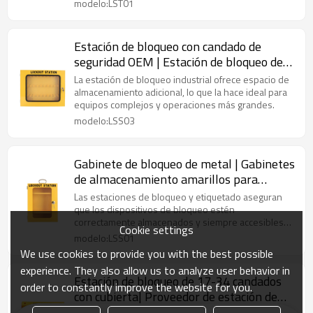
modelo:LST01
Estación de bloqueo con candado de
seguridad OEM | Estación de bloqueo de
candados de gestión de seguridad
La estación de bloqueo industrial ofrece espacio de
duradera industrial｜Fabricación de OEM
almacenamiento adicional, lo que la hace ideal para
equipos complejos y operaciones más grandes.
ODM de Lita
modelo:LSS03
Gabinete de bloqueo de metal | Gabinetes
de almacenamiento amarillos para
bloqueo y etiquetado | Fabricación de
Las estaciones de bloqueo y etiquetado aseguran
cerraduras Lita en China
que los dispositivos de bloqueo estén
correctamente almacenados y siempre accesibles
Cookie settings
cuando sea necesario.
modelo:LSS01
We use cookies to provide you with the best possible
experience. They also allow us to analyze user behavior in
Estación de bloqueo de 17-34 candados
order to constantly improve the website for you.
con cubierta| Proveedor de estación de
bloqueo montada en la pared de China |