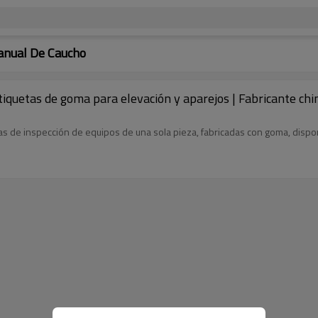
anual De Caucho
Etiquetas de goma para elevación y aparejos | Fabricante c
de inspección de equipos de una sola pieza, fabricadas con goma, dispon