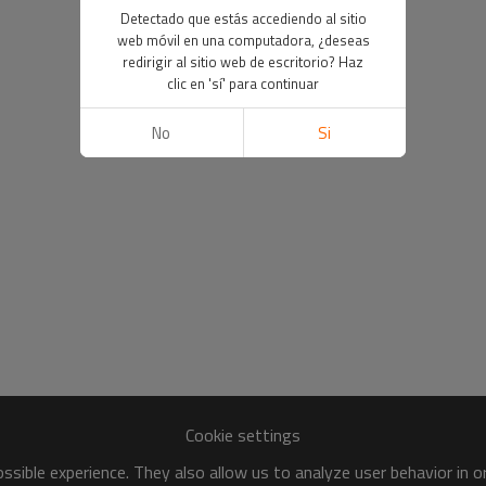
Detectado que estás accediendo al sitio
web móvil en una computadora, ¿deseas
redirigir al sitio web de escritorio? Haz
clic en 'sí' para continuar
No
Si
Cookie settings
sible experience. They also allow us to analyze user behavior in 