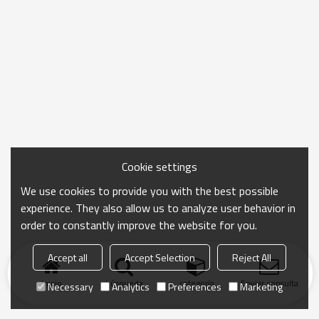
Cookie settings
We use cookies to provide you with the best possible
experience. They also allow us to analyze user behavior in
order to constantly improve the website for you.
Accept all
Accept Selection
Reject All
Inicio
búsqueda
categoría
Enviar consulta
Necessary
Analytics
Preferences
Marketing