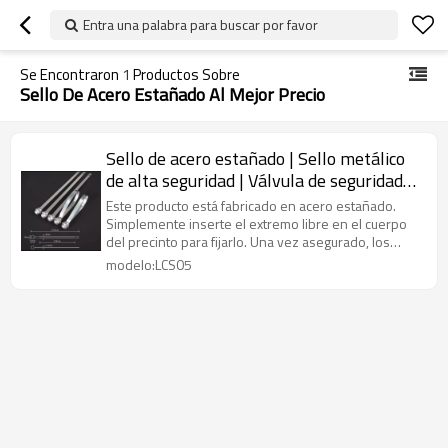
Entra una palabra para buscar por favor
Se Encontraron
1
Productos Sobre
Sello De Acero Estañado Al Mejor Precio
Sello de acero estañado | Sello metálico
de alta seguridad | Válvula de seguridad
con cerradura | Litalock Manufacturing
Este producto está fabricado en acero estañado.
Simplemente inserte el extremo libre en el cuerpo
del precinto para fijarlo. Una vez asegurado, los
precintos de bucle fijo tienen un tamaño de bucle fijo
modelo:LCS05
y se les pueden imprimir logotipos y números de
serie.