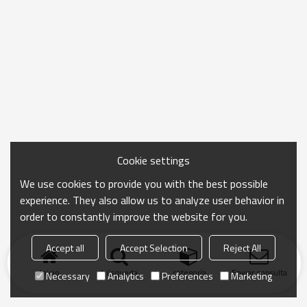
Cookie settings
We use cookies to provide you with the best possible
experience. They also allow us to analyze user behavior in
order to constantly improve the website for you.
Accept all
Accept Selection
Reject All
Inicio
búsqueda
categoría
Enviar consulta
Necessary
Analytics
Preferences
Marketing