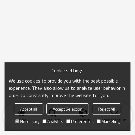
Cookie settings
We use cookies to provide you with the best possible
experience. They also allow us to analyze user behavior in
order to constantly improve the website for you.
Accept all
Accept Selection
Reject All
Inicio
búsqueda
categoría
Enviar consulta
Necessary
Analytics
Preferences
Marketing