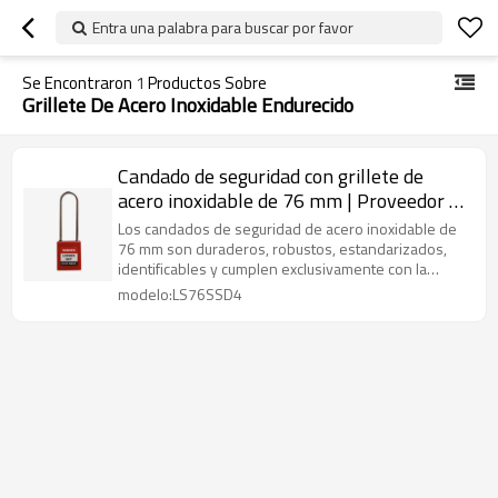
Entra una palabra para buscar por favor
Se Encontraron
1
Productos Sobre
Grillete De Acero Inoxidable Endurecido
Candado de seguridad con grillete de
acero inoxidable de 76 mm | Proveedor de
cerraduras de seguridad | Lita Lock
Los candados de seguridad de acero inoxidable de
Manufacturing
76 mm son duraderos, robustos, estandarizados,
identificables y cumplen exclusivamente con la
normativa de OSHA.
modelo:LS76SSD4