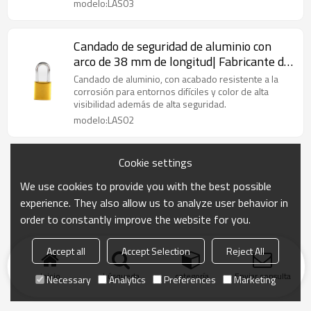
modelo:LAS03
Candado de seguridad de aluminio con
arco de 38 mm de longitud| Fabricante de
candados de seguridad de aluminio de
Candado de aluminio, con acabado resistente a la
China| Fabricación de cerraduras Lita
corrosión para entornos difíciles y color de alta
visibilidad además de alta seguridad.
modelo:LAS02
Cookie settings
We use cookies to provide you with the best possible
experience. They also allow us to analyze user behavior in
order to constantly improve the website for you.
Accept all
Accept Selection
Reject All
Inicio
búsqueda
categoría
Enviar consulta
Necessary
Analytics
Preferences
Marketing