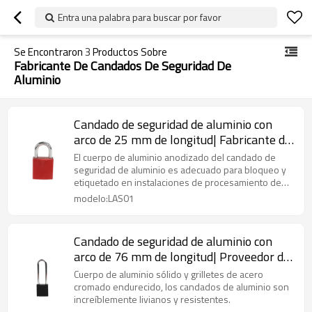
Entra una palabra para buscar por favor
Se Encontraron
3
Productos Sobre
Fabricante De Candados De Seguridad De
Aluminio
Candado de seguridad de aluminio con
arco de 25 mm de longitud| Fabricante de
candados de seguridad de aluminio de
El cuerpo de aluminio anodizado del candado de
China | Fabricación de cerraduras Lita
seguridad de aluminio es adecuado para bloqueo y
etiquetado en instalaciones de procesamiento de
alimentos.
modelo:LAS01
Candado de seguridad de aluminio con
arco de 76 mm de longitud| Proveedor de
candados de seguridad de metal industrial
Cuerpo de aluminio sólido y grilletes de acero
de China | Fabricación de cerraduras Lita
cromado endurecido, los candados de aluminio son
increíblemente livianos y resistentes.