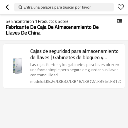
Entra una palabra para buscar por favor
Se Encontraron
1
Productos Sobre
Fabricante De Caja De Almacenamiento De
Llaves De China
Cajas de seguridad para almacenamiento
de llaves | Gabinetes de bloqueo y
etiquetado de almacenamiento de
Las cajas fuertes y los gabinetes para llaves ofrecen
aluminio | Fabricación de cerraduras Lita
una forma simple pero segura de guardar sus llaves
con tranquilidad.
modelo:LKB24/LKB32/LKB48/LKB72/LKB96/LKB120/L