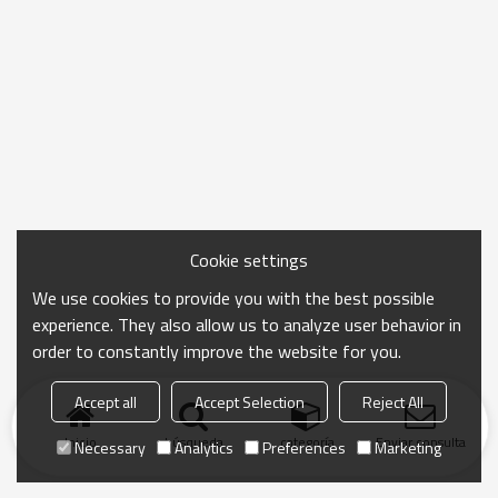
Cookie settings
We use cookies to provide you with the best possible
experience. They also allow us to analyze user behavior in
order to constantly improve the website for you.
Accept all
Accept Selection
Reject All
Inicio
búsqueda
categoría
Enviar consulta
Necessary
Analytics
Preferences
Marketing