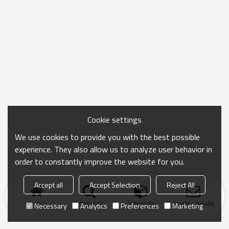
Cookie settings
We use cookies to provide you with the best possible
experience. They also allow us to analyze user behavior in
order to constantly improve the website for you.
Accept all
Accept Selection
Reject All
Inicio
búsqueda
categoría
Enviar consulta
Necessary
Analytics
Preferences
Marketing