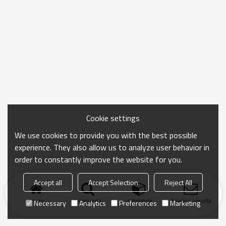
Cookie settings
We use cookies to provide you with the best possible
experience. They also allow us to analyze user behavior in
order to constantly improve the website for you.
Accept all
Accept Selection
Reject All
Inicio
búsqueda
categoría
Enviar consulta
Necessary
Analytics
Preferences
Marketing