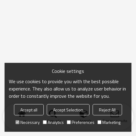
Cookie settings
We use cookies to provide you with the best possible
experience. They also allow us to analyze user behavior in
order to constantly improve the website for you.
Accept all
Accept Selection
Reject All
Inicio
búsqueda
categoría
Enviar consulta
Necessary
Analytics
Preferences
Marketing