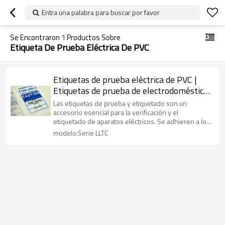
Entra una palabra para buscar por favor
Se Encontraron
1
Productos Sobre
Etiqueta De Prueba Eléctrica De PVC
Etiquetas de prueba eléctrica de PVC |
Etiquetas de prueba de electrodomésticos
autoadhesivas hechas a medida | Litalock
Las etiquetas de prueba y etiquetado son un
Manufacturing
accesorio esencial para la verificación y el
etiquetado de aparatos eléctricos. Se adhieren a los
aparatos e indican si estos han superado o no las
modelo:Serie LLTC
pruebas de seguridad.