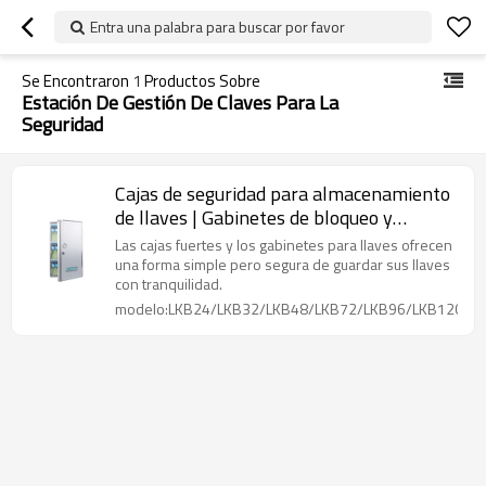
Entra una palabra para buscar por favor
Se Encontraron
1
Productos Sobre
Estación De Gestión De Claves Para La
Seguridad
Cajas de seguridad para almacenamiento
de llaves | Gabinetes de bloqueo y
etiquetado de almacenamiento de
Las cajas fuertes y los gabinetes para llaves ofrecen
aluminio | Fabricación de cerraduras Lita
una forma simple pero segura de guardar sus llaves
con tranquilidad.
modelo:LKB24/LKB32/LKB48/LKB72/LKB96/LKB120/L