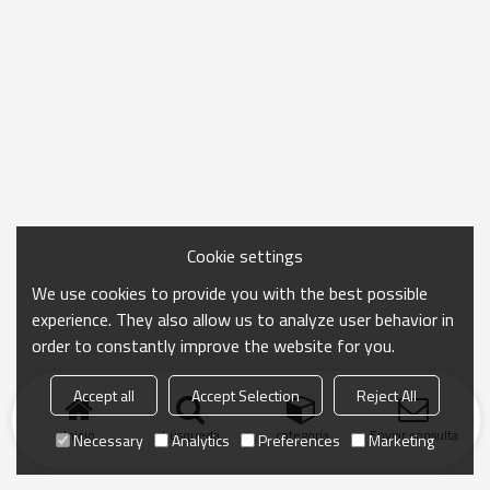
Cookie settings
We use cookies to provide you with the best possible
experience. They also allow us to analyze user behavior in
order to constantly improve the website for you.
Accept all
Accept Selection
Reject All
Inicio
búsqueda
categoría
Enviar consulta
Necessary
Analytics
Preferences
Marketing