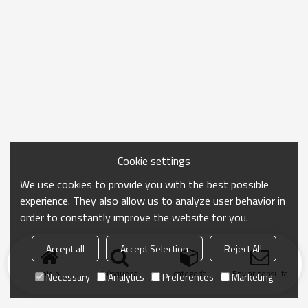
Cookie settings
We use cookies to provide you with the best possible
experience. They also allow us to analyze user behavior in
order to constantly improve the website for you.
Accept all
Accept Selection
Reject All
Inicio
búsqueda
categoría
Enviar consulta
Necessary
Analytics
Preferences
Marketing