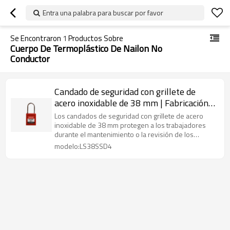
Entra una palabra para buscar por favor
Se Encontraron
1
Productos Sobre
Cuerpo De Termoplástico De Nailon No
Conductor
Candado de seguridad con grillete de
acero inoxidable de 38 mm | Fabricación
OEM de sistemas de bloqueo y etiquetado
Los candados de seguridad con grillete de acero
en China | Lita Lock Manufacturing
inoxidable de 38 mm protegen a los trabajadores
durante el mantenimiento o la revisión de los
equipos y cumplen con la normativa de OSHA.
modelo:LS38SSD4