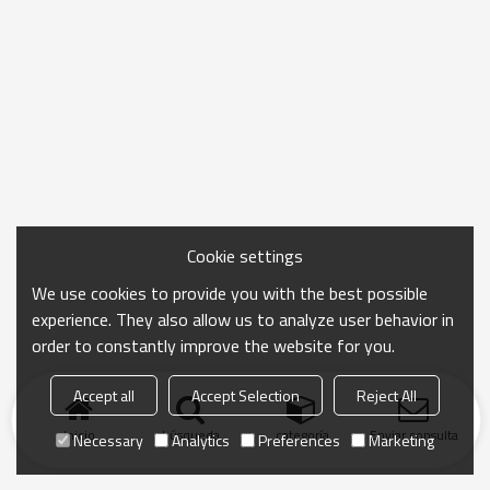
Cookie settings
We use cookies to provide you with the best possible
experience. They also allow us to analyze user behavior in
order to constantly improve the website for you.
Accept all
Accept Selection
Reject All
Inicio
búsqueda
categoría
Enviar consulta
Necessary
Analytics
Preferences
Marketing