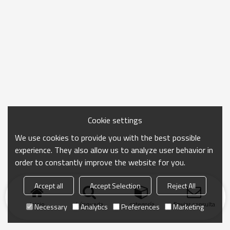
Cookie settings
We use cookies to provide you with the best possible
experience. They also allow us to analyze user behavior in
order to constantly improve the website for you.
Accept all
Accept Selection
Reject All
Inicio
búsqueda
categoría
Enviar consulta
Necessary
Analytics
Preferences
Marketing