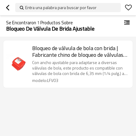
Entra una palabra para buscar por favor
Se Encontraron
1
Productos Sobre
Bloqueo De Válvula De Brida Ajustable
Bloqueo de válvula de bola con brida |
Fabricante chino de bloqueo de válvulas
de seguridad
Con ancho ajustable para adaptarse a diversas
válvulas de bola, este producto es compatible con
válvulas de bola con brida de 6,35 mm (1/4 pulg.) a
140 mm (5 pulg.). Su etiqueta se puede personalizar
modelo:LFV03
con el logotipo del cliente según sea necesario.