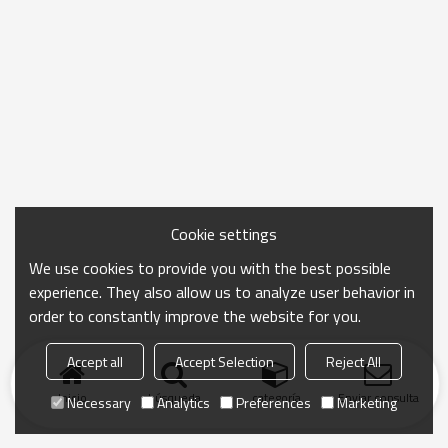
Cookie settings
We use cookies to provide you with the best possible
experience. They also allow us to analyze user behavior in
order to constantly improve the website for you.
Accept all
Accept Selection
Reject All
Inicio
búsqueda
categoría
Enviar consulta
Necessary
Analytics
Preferences
Marketing