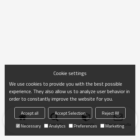
Cookie settings
We use cookies to provide you with the best possible
experience. They also allow us to analyze user behavior in
order to constantly improve the website for you.
Accept all
Accept Selection
Reject All
Inicio
búsqueda
categoría
Enviar consulta
Necessary
Analytics
Preferences
Marketing