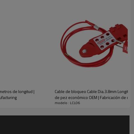
candados
ueo de seguridad integrados son ideales para múltiples
queos de válvulas de compuerta de lado a lado
etros de longitud |
Cable de bloqueo Cable Dia.3.8mm Longitud 
ufacturing
de pez económico OEM | Fabricación de cerr
modelo : LCL06