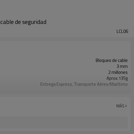
cable de seguridad
LCL06
Bloqueo de cable
3 mm
2 millones
Aprox.135g
Entrega Express, Transporte Aéreo/Marítimo
T/T, Western Union, Paypal, L/C
MÁS