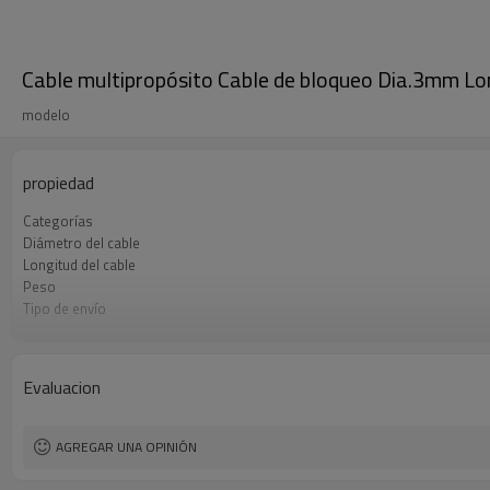
Cable multipropósito Cable de bloqueo Dia.3mm Lon
modelo
propiedad
Categorías
Diámetro del cable
Longitud del cable
Peso
Tipo de envío
Condiciones de pago
Evaluacion
AGREGAR UNA OPINIÓN