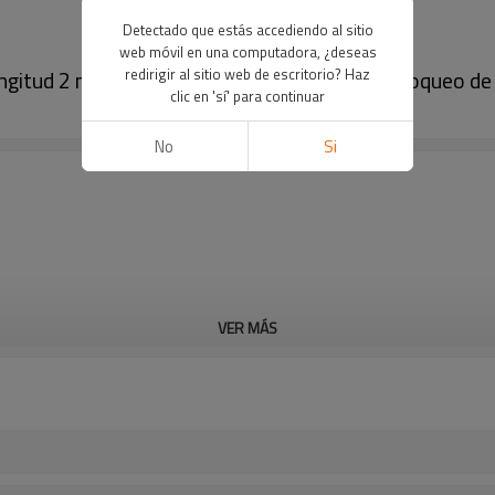
Detectado que estás accediendo al sitio
web móvil en una computadora, ¿deseas
gitud 2 metros| Proveedor profesional de bloqueo de 
redirigir al sitio web de escritorio? Haz
clic en 'sí' para continuar
No
Si
VER MÁS