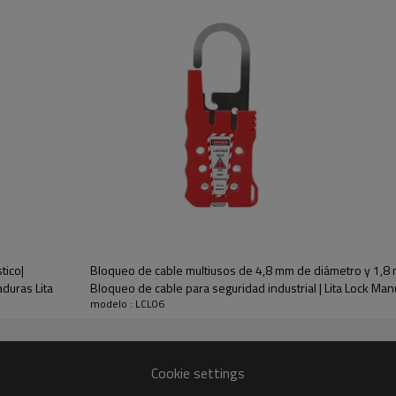
-Agrupe y ahorre un 40 % en 
-El cerrojo y el cable de bloq
paneles de disyuntores y blo
tico|
Bloqueo de cable multiusos de 4,8 mm de diámetro y 1,8 m
duras Lita
Bloqueo de cable para seguridad industrial | Lita Lock Man
modelo : LCL06
Diámetro del cable
3 mm
Cookie settings