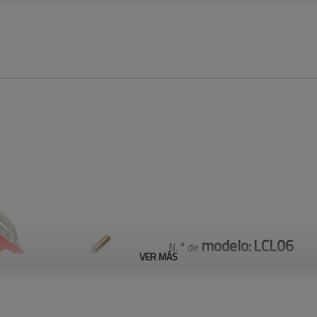
modelo:
LCL06
N. ° de
VER MÁS
Cable multipropósito Cable d
-Con un cable de acero recubie