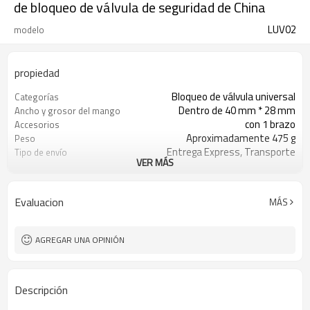
de bloqueo de válvula de seguridad de China
LUV02
modelo
propiedad
Bloqueo de válvula universal
Categorías
Dentro de 40 mm * 28 mm
Ancho y grosor del mango
con 1 brazo
Accesorios
Aproximadamente 475 g
Peso
Entrega Express, Transporte
Tipo de envío
VER MÁS
Aéreo/Marítimo
T/T, Western Union, Paypal, L/C
Condiciones de pago
Evaluacion
MÁS
AGREGAR UNA OPINIÓN
Descripción