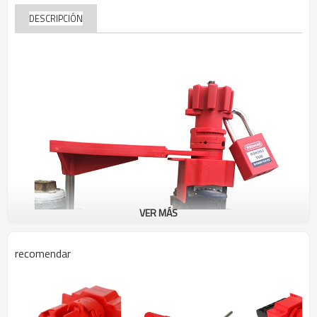
DESCRIPCIÓN
VER MÁS
recomendar
modelo:
LUV02
N. ° de
Bloqueo de válvula universal con 1 brazo para válvulas de bola