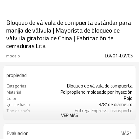
Bloqueo de válvula de compuerta estándar para
manija de válvula | Mayorista de bloqueo de
válvula giratoria de China | Fabricación de
cerraduras Lita
LGV01~LGV05
modelo
propiedad
Bloqueo de válvula de compuerta
Categorías
Polipropileno moldeado por inyección
Material
Rojo
Color
3/8" de diámetro
grillete hasta
Entrega Express, Transporte
Tipo de envío
VER MÁS
Aéreo/Marítimo
T/T, Western Union, Paypal, L/C
Condiciones de pago
Evaluacion
MÁS