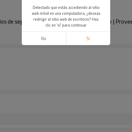
Detectado que estás accediendo al sitio
web móvil en una computadora, ¿deseas
redirigir al sitio web de escritorio? Haz
os de seguridad de nailon en bolsa de bloqueo | Provee
clic en 'sí' para continuar
No
Si