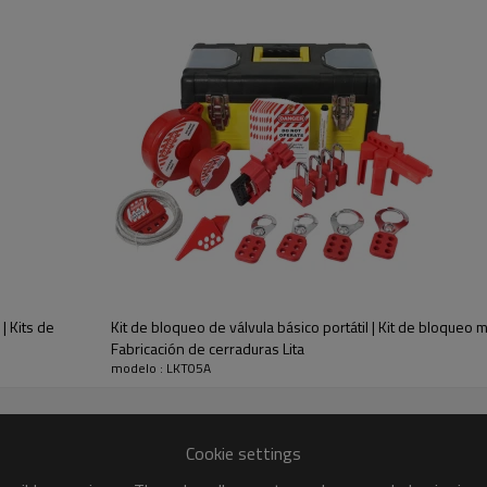
-Este kit proporciona el equi
dentro de la bolsa con cremal
| Kits de
Kit de bloqueo de válvula básico portátil | Kit de bloqueo
Fabricación de cerraduras Lita
modelo : LKT05A
Cookie settings