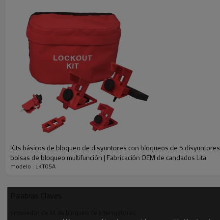
Kits básicos de bloqueo de disyuntores con bloqueos de 5 disyuntores 
bolsas de bloqueo multifunción | Fabricación OEM de candados Lita
modelo : LKT05A
PARÁMETRO
Categoría
Número de pieza y cantidad
Palabras Claves
Bolsa de bloqueo
LLB11×1
proveedor de kit de bloqueo de interruptores