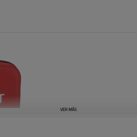
VER MÁS
modelo:
LKT05A
N. ° de
Kit de etiquetado y bloqueo e
bloqueo