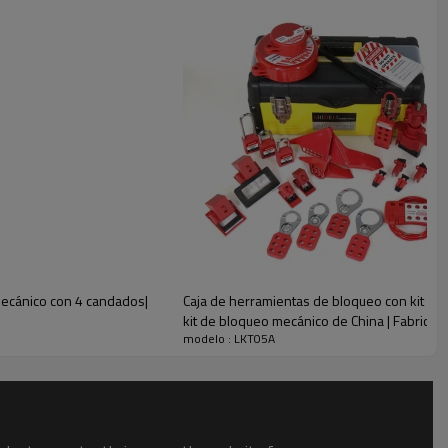
po estándar para el bloqueo y todo cabe perfectamente
lera
 mecánico con 4 candados|
Caja de herramientas de bloqueo con kit de b
kit de bloqueo mecánico de China | Fabricaci
modelo : LKT05A