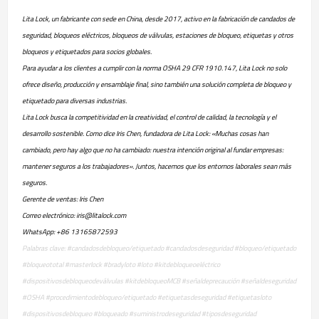
Lita Lock, un fabricante con sede en China, desde 2017, activo en la fabricación de candados de
seguridad, bloqueos eléctricos, bloqueos de válvulas, estaciones de bloqueo, etiquetas y otros
bloqueos y etiquetados para socios globales.
Para ayudar a los clientes a cumplir con la norma OSHA 29 CFR 1910.147, Lita Lock no solo
ofrece diseño, producción y ensamblaje final, sino también una solución completa de bloqueo y
etiquetado para diversas industrias.
Lita Lock busca la competitividad en la creatividad, el control de calidad, la tecnología y el
desarrollo sostenible. Como dice Iris Chen, fundadora de Lita Lock: «Muchas cosas han
cambiado, pero hay algo que no ha cambiado: nuestra intención original al fundar empresas:
mantener seguros a los trabajadores». Juntos, hacemos que los entornos laborales sean más
seguros.
Gerente de ventas: Iris Chen
Correo electrónico: iris@litalock.com
WhatsApp: +86 13165872593
Palabras clave: #candadosdebloqueo/etiquetado #candadosdeseguridad #bloqueo/etiquetado
#bloqueototal #masterlock #bradyloto #loto #kitdebloqueoeléctrico
#dispositivosdebloqueodeválvulas #kitdebloqueoMCB #señaldeprecaución #señaldeseguridad
#OSHA #procedimientodebloqueo/etiquetado #etiquetasdeseguridad #etiquetasloto
#dispositivosdebloqueo #bloqueado #suministrodeseguridad #tiposdeseguridad