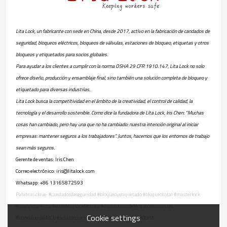
Lita Lock, un fabricante con sede en China, desde 2017, activo en la fabricación de candados de
seguridad, bloqueos eléctricos, bloqueos de válvulas, estaciones de bloqueo, etiquetas y otros
bloqueos y etiquetados para socios globales.
Para ayudar a los clientes a cumplir con la norma OSHA 29 CFR 1910.147, Lita Lock no solo
ofrece diseño, producción y ensamblaje final, sino también una solución completa de bloqueo y
etiquetado para diversas industrias.
Lita Lock busca la competitividad en el ámbito de la creatividad, el control de calidad, la
tecnología y el desarrollo sostenible. Como dice la fundadora de Lita Lock, Iris Chen: “Muchas
cosas han cambiado, pero hay una que no ha cambiado: nuestra intención original al iniciar
empresas: mantener seguros a los trabajadores”. Juntos, hacemos que los entornos de trabajo
sean más seguros.
Gerente de ventas: Iris Chen
Correo electrónico: iris@litalock.com
Whatsapp: +86 13165872593
Palabras clave: #candadosdeseguridad #bloqueoyetiquetado #bloqueototal #masterlock
#bradyloto #loto #kitdebloqueoeléctrico #dispositivosdebloqueodeválvulas
Cookie settings
#kitdebloqueoMCB #señaldeprecaución #señaldeseguridad #OSHA